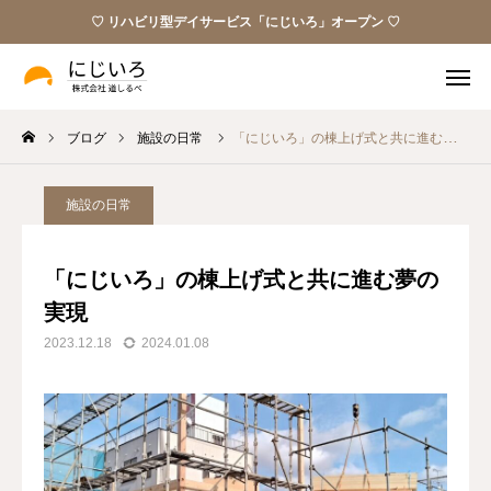
♡ リハビリ型デイサービス「にじいろ」オープン ♡
ブログ
施設の日常
「にじいろ」の棟上げ式と共に進む夢の実現
Instagram
パンフレット
ビデオレター
お問い合わせ
施設の日常
私たちの願い
「にじいろ」の棟上げ式と共に進む夢の
実現
サービス
2023.12.18
2024.01.08
お知らせ
ブログ
お問い合わせ