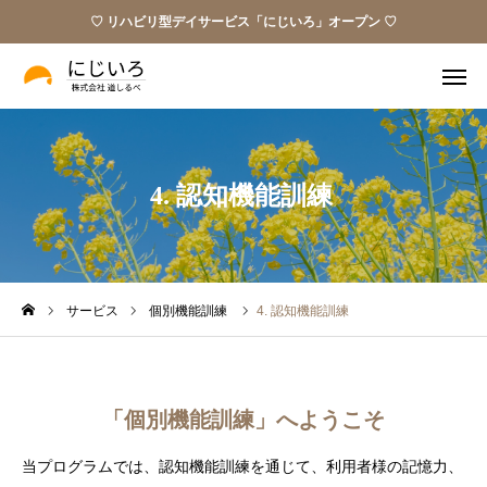
♡ リハビリ型デイサービス「にじいろ」オープン ♡
Instagram
パンフレット
4. 認知機能訓練
ビデオレター
お問い合わせ
私たちの願い
サービス
サービス
個別機能訓練
4. 認知機能訓練
お知らせ
「個別機能訓練」へようこそ
ブログ
当プログラムでは、認知機能訓練を通じて、利用者様の記憶力、
お問い合わせ